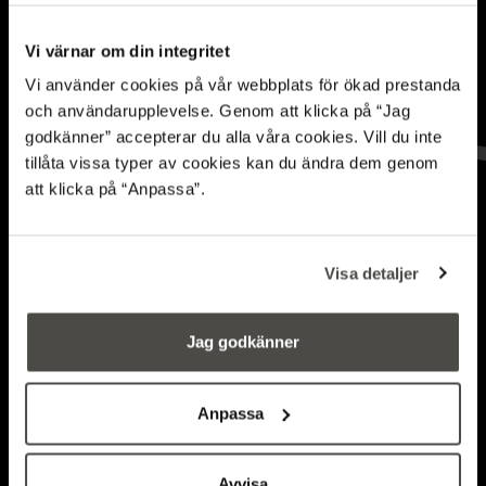
Vi värnar om din integritet
Vi använder cookies på vår webbplats för ökad prestanda
och användarupplevelse. Genom att klicka på “Jag
godkänner” accepterar du alla våra cookies. Vill du inte
From opinion to
tillåta vissa typer av cookies kan du ändra dem genom
att klicka på “Anpassa”.
insight: how
digitalisation is
Visa detaljer
transforming forestry
Jag godkänner
COLUMN
Anpassa
Avvisa