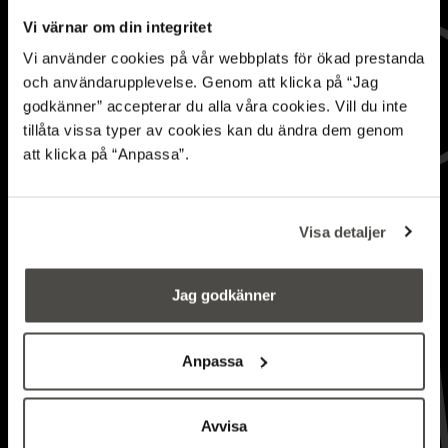
Vi värnar om din integritet
Vi använder cookies på vår webbplats för ökad prestanda
och användarupplevelse. Genom att klicka på “Jag
Synthesis project paves
godkänner” accepterar du alla våra cookies. Vill du inte
tillåta vissa typer av cookies kan du ändra dem genom
the way for the
att klicka på “Anpassa”.
continued
Visa detaljer
digitalisation of
forestry
Jag godkänner
INTERVIEW
Anpassa
Avvisa