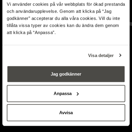
Vi använder cookies på vår webbplats för ökad prestanda
och användarupplevelse. Genom att klicka på “Jag
godkänner” accepterar du alla våra cookies. Vill du inte
tillåta vissa typer av cookies kan du ändra dem genom
att klicka på “Anpassa”.
New study identifies
factors that influence
Visa detaljer
the pace of
Jag godkänner
digitalisation
Anpassa
Avvisa