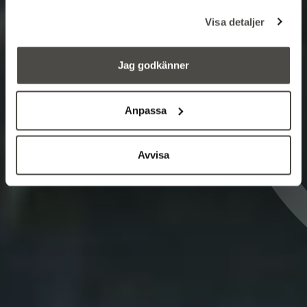
med fokus på
Visa detaljer
digitalisering
för
Jag godkänner
hållbart skogsbruk.
Anpassa
Avvisa