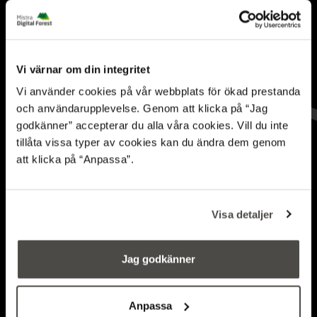
Vi värnar om din integritet
Vi använder cookies på vår webbplats för ökad prestanda
och användarupplevelse. Genom att klicka på “Jag
godkänner” accepterar du alla våra cookies. Vill du inte
tillåta vissa typer av cookies kan du ändra dem genom
att klicka på “Anpassa”.
Snart möjligt att
bedöma hållbarheten i
Visa detaljer
den skogliga
Jag godkänner
värdekedjan
Anpassa