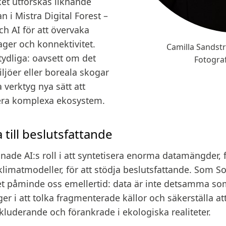
t utforskas liknande
n i Mistra Digital Forest –
och AI för att övervaka
ager och konnektivitet.
Camilla Sandst
 tydliga: oavsett om det
Fotogra
ljöer eller boreala skogar
a verktyg nya sätt att
era komplexa ekosystem.
a till beslutsfattande
onade AI:s roll i att syntetisera enorma datamängder, 
 klimatmodeller, för att stödja beslutsfattande. Som So
et påminde oss emellertid: data är inte detsamma so
r i att tolka fragmenterade källor och säkerställa at
kluderande och förankrade i ekologiska realiteter.