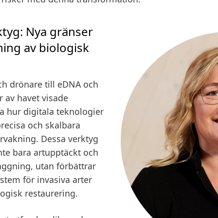
ktyg: Nya gränser
ning av biologisk
och drönare till eDNA och
ar av havet visade
a hur digitala teknologier
recisa och skalbara
rvakning. Dessa verktyg
nte bara artupptäckt och
ggning, utan förbättrar
stem för invasiva arter
ogisk restaurering.