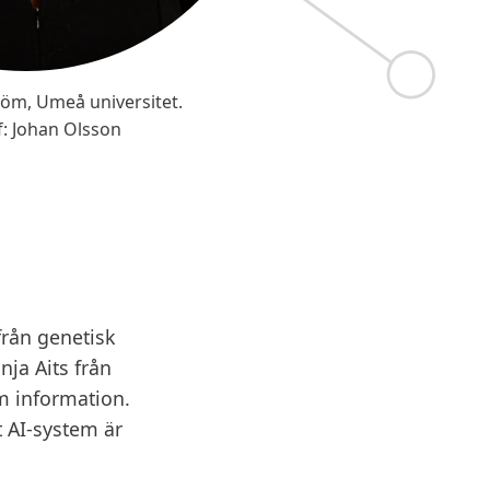
röm, Umeå universitet.
f: Johan Olsson
från genetisk
nja Aits från
m information.
t AI-system är