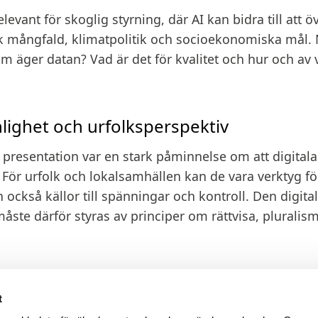
elevant för skoglig styrning, där AI kan bidra till att
k mångfald, klimatpolitik och socioekonomiska mål.
em äger datan? Vad är det för kvalitet och hur och av
nlighet och urfolksperspektiv
 presentation var en stark påminnelse om att digitala
. För urfolk och lokalsamhällen kan de vara verktyg fö
 också källor till spänningar och kontroll. Den digita
åste därför styras av principer om rättvisa, pluralis
 där urfolks- och lokalkunskap är djupt integrerad, är
Digital Forest har möjlighet att gå i täten för att säkers
t
jer, snarare än ersätter, mångfald av kunskapssystem.