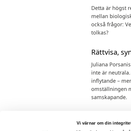
Detta är högst r
mellan biologis
också frågor: V
tolkas?
Rättvisa, sy
Juliana Porsanis
inte är neutrala
inflytande – men
omställningen m
samskapande.
I skogslandskap,
relevant. Mistra 
Vi värnar om din integrite
innovation stöd