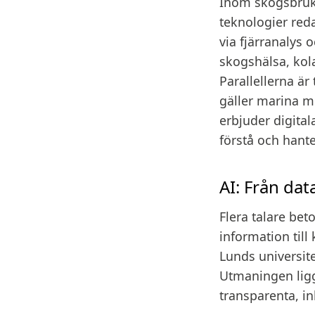
Inom skogsbruke
teknologier reda
via fjärranalys 
skogshälsa, kol
Parallellerna är
gäller marina mi
erbjuder digital
förstå och hant
AI: Från dat
Flera talare bet
information till
Lunds universit
Utmaningen ligge
transparenta, in