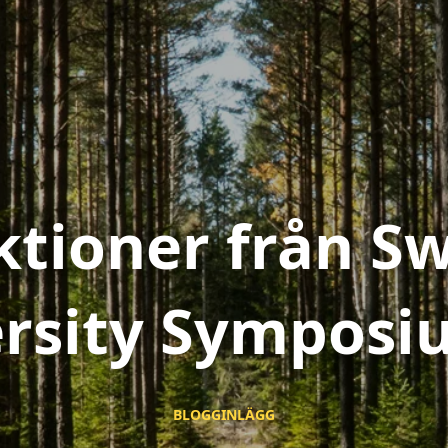
ktioner från S
ersity Symposi
BLOGGINLÄGG