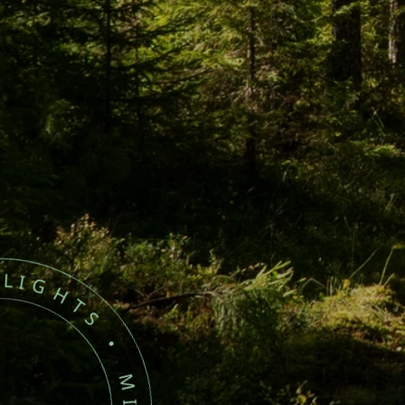
G
H
L
I
G
H
T
S
•