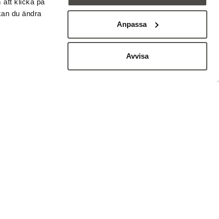
att klicka på
 kan du ändra
Anpassa
vation
 för bevarande
Avvisa
arsfullt. För
a verktyg inte
sförändring.
 att integrera
t inte bara om
m får forma
meå universitet