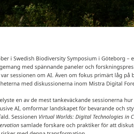
tober i Swedish Biodiversity Symposium i Göteborg – 
angemang med spännande paneler och forskningsprese
e var sessionen om AI. Även om fokus primärt låg på 
kheterna med diskussionerna inom Mistra Digital Fore
elyste en av de mest tankeväckande sessionerna hur 
klusive AI, omformar landskapet för bevarande och sty
fald. Sessionen
Virtual Worlds: Digital Technologies in 
ervation
samlade forskare och praktiker för att disku
 risker med denna transformation.