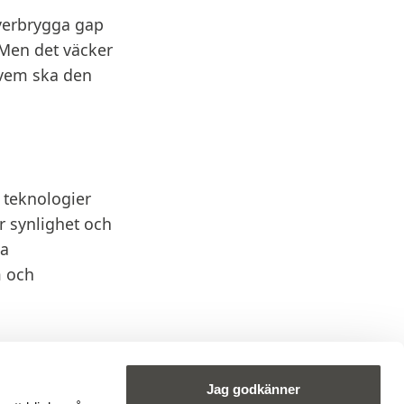
 överbrygga gap
 Men det väcker
 vem ska den
 teknologier
r synlighet och
la
m och
 detta särskilt
tälla att digital
Jag godkänner