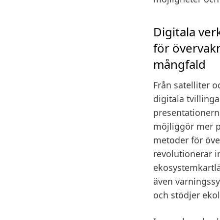
Digitala ver
för övervak
mångfald
Från satelliter 
digitala tvilling
presentationern
möjliggör mer p
metoder för öve
revolutionerar i
ekosystemkartlä
även varningssy
och stödjer ekol