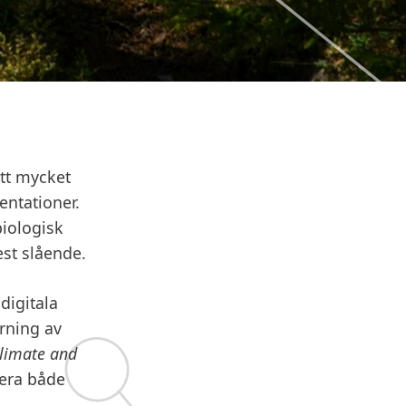
ett mycket
ntationer.
biologisk
st slående.
digitala
rning av
Climate and
tera både