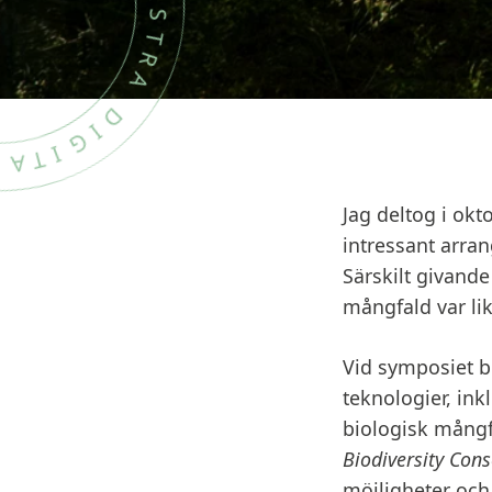
M
I
S
T
R
A
D
I
G
I
Jag deltog i ok
intressant arr
Särskilt givand
mångfald var li
Vid symposiet b
teknologier, in
biologisk mång
Biodiversity Cons
möjligheter och