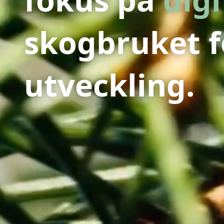
skogbruket f
utveckling.