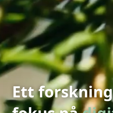
Ett forskni
fokus på
digi