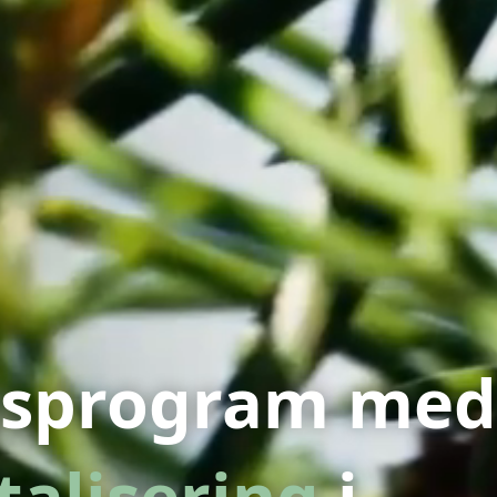
ngsprogram med
talisering
i